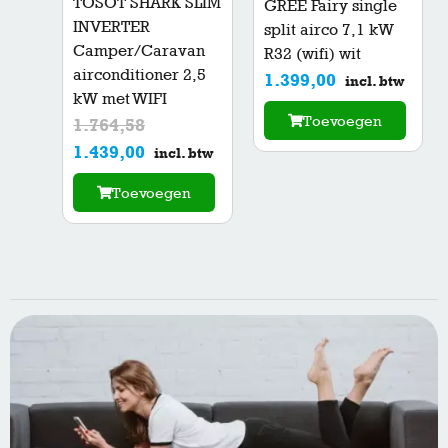
TOSOT SHARK SLIM
GREE Fairy single
INVERTER
split airco 7,1 kW
Camper/Caravan
R32 (wifi) wit
airconditioner 2,5
1.399,00
incl. btw
kW met WIFI
Toevoegen
1.764,58
1.439,00
incl. btw
Toevoegen