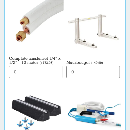
Complete aansluitset 1/4″ x
1/2″ – 10 meter
Muurbeugel
(
+
173,03
)
(
+
40,99
)