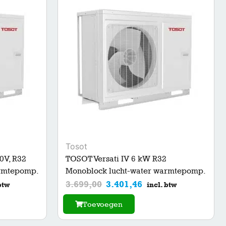
Tosot
0V, R32
TOSOT Versati IV 6 kW R32
armtepomp.
Monoblock lucht-water warmtepomp.
3.699,00
3.401,46
btw
incl. btw
Toevoegen