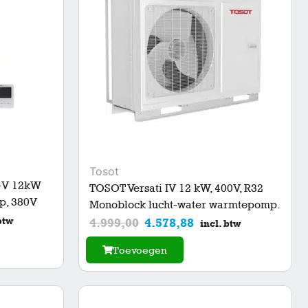
Tosot
-V 12kW
TOSOT Versati IV 12 kW, 400V, R32
p, 380V
Monoblock lucht-water warmtepomp.
btw
4.999,00
4.578,88
incl. btw
Toevoegen