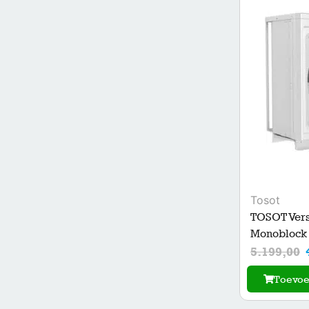
Tosot
TOSOT Versa
Monoblock 
5.199,00
Toevo