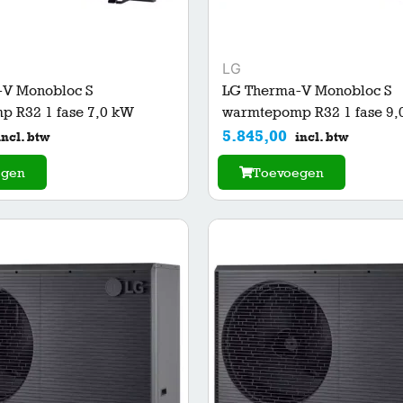
LG
-V Monobloc S
LG Therma-V Monobloc S
 R32 1 fase 7,0 kW
warmtepomp R32 1 fase 9,
5.845,00
incl. btw
incl. btw
egen
Toevoegen