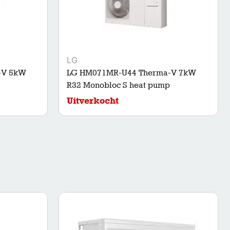
LG
-V 5kW
LG HM071MR-U44 Therma-V 7kW
R32 Monobloc S heat pump
Uitverkocht