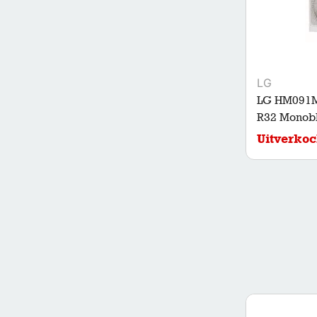
LG
LG HM091M
R32 Monobl
Uitverkoc