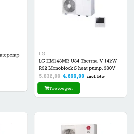
LG
rmtepomp
LG HM143MR-U34 Therma-V 14kW
R32 Monoblock S heat pump, 380V
5.832,00
4.699,00
incl. btw
Toevoegen