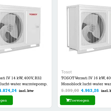
Tosot
ti IV 14 kW, 400V, R32
TOSOT Versati IV 16 kW, 40
lucht-water warmtepomp.
Monoblock lucht-water w
4.874,24
5.399,00
4.963,26
incl. btw
incl. 
egen
Toevoegen