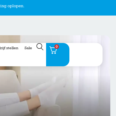
ing oplopen.
0
rijf stellen
Sale