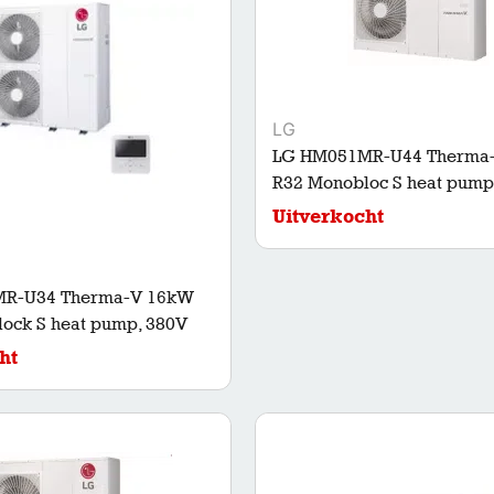
LG
LG HM051MR-U44 Therma
R32 Monobloc S heat pump
Uitverkocht
R-U34 Therma-V 16kW
ock S heat pump, 380V
ht