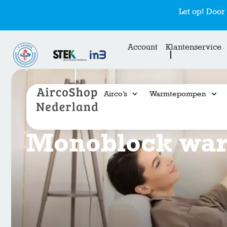
Let op! Doo
Account
Klantenservice
Airco’s
Warmtepompen
Monoblock wa