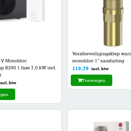
Vorstbeveiligingsklep wa
-V Monobloc
monobloc 1” aansluiting
 R290 1 fase 7,0 kW incl.
119,79
incl. btw
x
Toevoegen
incl. btw
egen