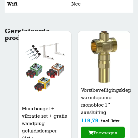
Wifi
Nee
Gerelateerde
producten
Vorstbeveiligingsklep
warmtepomp
monobloc 1”
Muurbeugel +
aansluiting
vibratie set + gratis
119,79
incl. btw
wandplug
geluidsdemper
Toevoegen