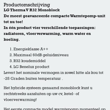
Productomschrijving
LG Therma V R32 Monoblock
De meest geavanceerde compacte Warmtepomp-unit
tot nu toe!
In één product vier verschillende toepassingen:
radiatoren, vloerverwarming, warm water en
koeling.
Energieklasse A++
Maximaal 60dB geluidsniveau
R32 koudemiddel
LG Benelux product
Levert het nominale vermogen in zowel hitte als kou tot
-25 Graden buiten temperatuur .
Het hybride systeem genaamd monoblock kunt u
rechtstreeks aansluiten op uw cv, ketel- of
vloerverwarming!
Het eerste compacte model warmtepomp momenteel op