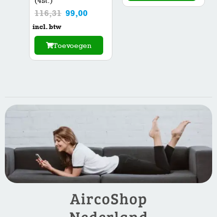
(4st.)
116,31
99,00
incl. btw
Toevoegen