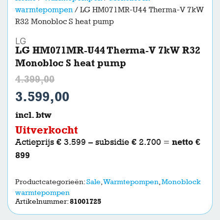
warmtepompen
/ LG HM071MR-U44 Therma-V 7kW
R32 Monobloc S heat pump
LG
LG HM071MR-U44 Therma-V 7kW R32
Monobloc S heat pump
4.399,00
3.599,00
incl. btw
Uitverkocht
netto €
Actieprijs € 3.599 – subsidie € 2.700 =
899
Productcategorieën:
Sale
,
Warmtepompen
,
Monoblock
warmtepompen
Artikelnummer:
81001725