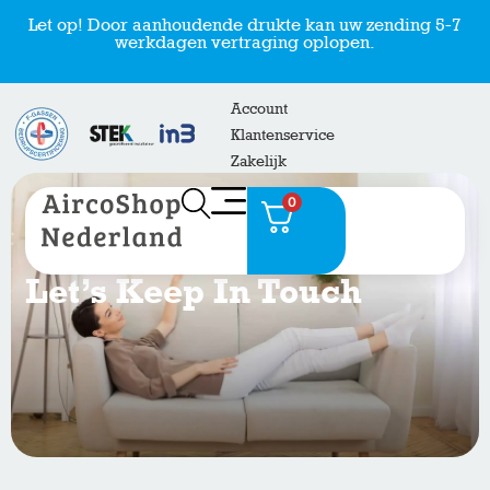
Let op! Door aanhoudende drukte kan uw zending 5-7
werkdagen vertraging oplopen.
Account
Klantenservice
Zakelijk
0
Let’s Keep In Touch