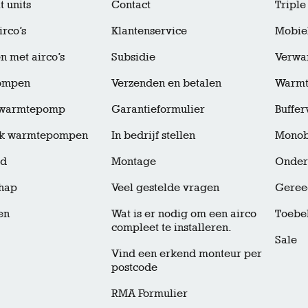
t units
Contact
Triple 
irco’s
Klantenservice
Mobiel
 met airco’s
Subsidie
Verwar
ompen
Verzenden en betalen
Warm
t warmtepomp
Garantieformulier
Buffe
k warmtepompen
In bedrijf stellen
Monob
ud
Montage
Onder
hap
Veel gestelde vragen
Geree
en
Wat is er nodig om een airco
Toebe
compleet te installeren.
Sale
Vind een erkend monteur per
postcode
RMA Formulier