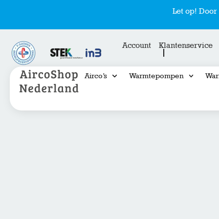
Let op! Doo
Account
Klantenservice
Airco’s
Warmtepompen
War