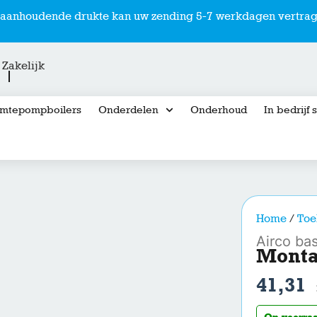
r aanhoudende drukte kan uw zending 5-7 werkdagen vertrag
Zakelijk
mtepompboilers
Onderdelen
Onderhoud
In bedrijf 
Home
/
Toe
Airco ba
Monta
41,31
Op voorra