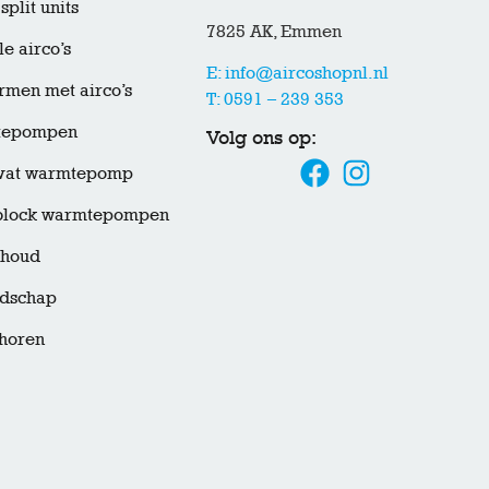
split units
7825 AK, Emmen
e airco’s
E: info@aircoshopnl.nl
men met airco’s
T: 0591 – 239 353
tepompen
Volg ons op:
rvat warmtepomp
lock warmtepompen
houd
dschap
horen