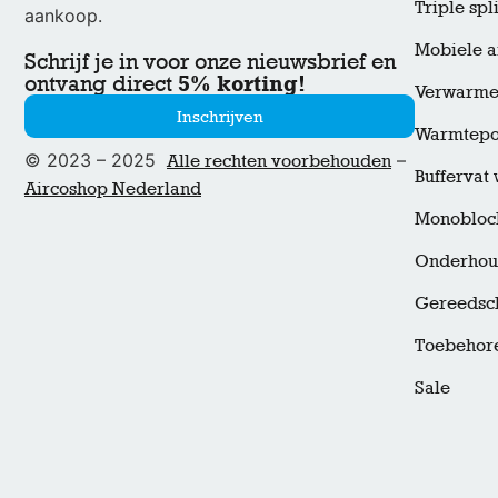
Triple spli
aankoop.
Mobiele a
Schrijf je in voor onze nieuwsbrief en
5% korting!
ontvang direct
Verwarmen
Inschrijven
Warmtep
© 2023 – 2025
–
Alle rechten voorbehouden
Bufferva
Aircoshop Nederland
Monobloc
Onderho
Gereedsc
Toebehor
Sale