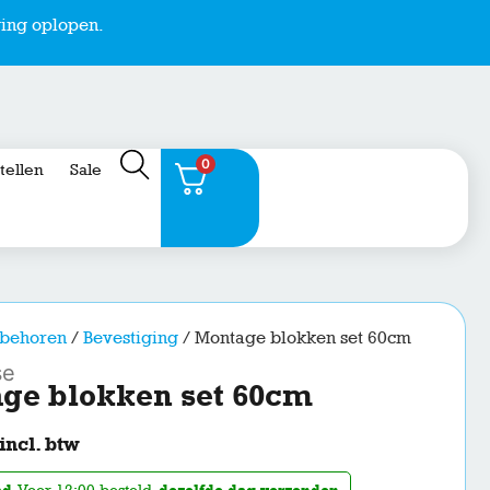
ing oplopen.
0
stellen
Sale
behoren
/
Bevestiging
/ Montage blokken set 60cm
se
ge blokken set 60cm
incl. btw
ad
. Voor 12:00 besteld,
dezelfde dag verzonden