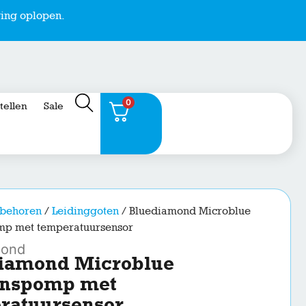
ing oplopen.
0
stellen
Sale
behoren
/
Leidinggoten
/ Bluediamond Microblue
p met temperatuursensor
mond
iamond Microblue
nspomp met
ratuursensor