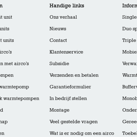
n
Handige links
Infor
t unit
Ons verhaal
Single 
units
Nieuws
Duo sp
t units
Contact
Triple 
irco’s
Klantenservice
Mobiel
 met airco’s
Subsidie
Verwar
ompen
Verzenden en betalen
Warm
t warmtepomp
Garantieformulier
Buffe
k warmtepompen
In bedrijf stellen
Monob
ud
Montage
Onder
hap
Veel gestelde vragen
Geree
en
Wat is er nodig om een airco
Toebe