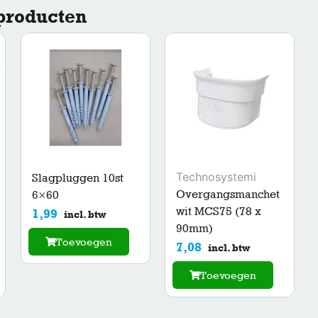
producten
Technosystemi
Slagpluggen 10st
Overgangsmanchet
6×60
wit MCS75 (78 x
1,99
incl. btw
90mm)
Toevoegen
7,08
incl. btw
Toevoegen