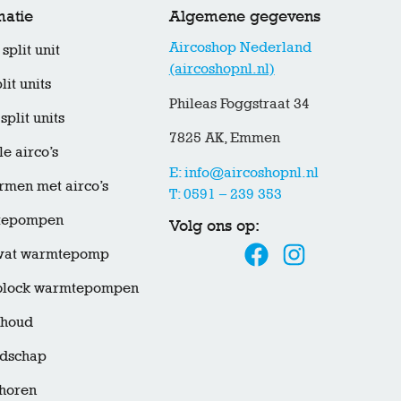
matie
Algemene gegevens
Aircoshop Nederland
split unit
(aircoshopnl.nl)
lit units
Phileas Foggstraat 34
split units
7825 AK, Emmen
e airco’s
E: info@aircoshopnl.nl
men met airco’s
T: 0591 – 239 353
tepompen
Volg ons op:
rvat warmtepomp
lock warmtepompen
houd
dschap
horen