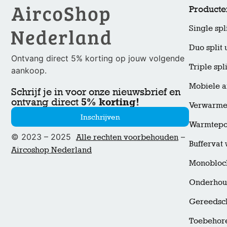
Producte
Single spli
Duo split 
Ontvang direct 5% korting op jouw volgende
Triple spli
aankoop.
Mobiele a
Schrijf je in voor onze nieuwsbrief en
5% korting!
ontvang direct
Verwarmen
Inschrijven
Warmtep
© 2023 – 2025
–
Alle rechten voorbehouden
Bufferva
Aircoshop Nederland
Monobloc
Onderho
Gereedsc
Toebehor