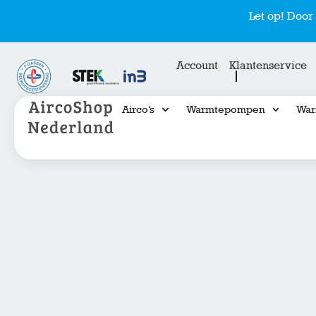
Let op! Doo
Account
Klantenservice
Airco’s
Warmtepompen
War