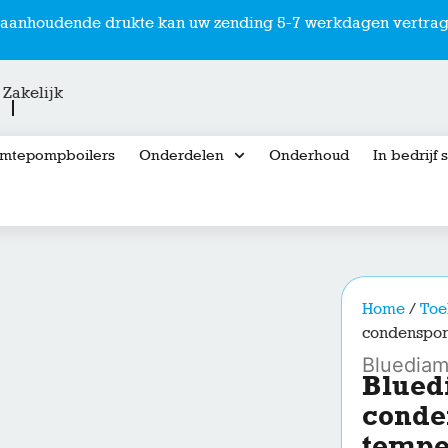
r aanhoudende drukte kan uw zending 5-7 werkdagen vertrag
Zakelijk
mtepompboilers
Onderdelen
Onderhoud
In bedrijf 
Home
/
Toe
condenspom
Bluedia
Blued
conde
tempe