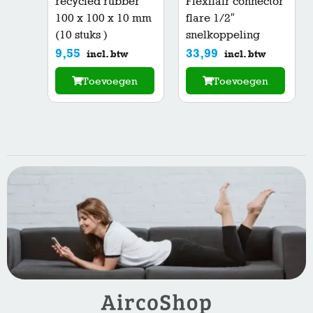
recycled rubber
Flexflair connector
100 x 100 x 10 mm
flare 1/2″
(10 stuks )
snelkoppeling
9,55
33,99
incl. btw
incl. btw
Toevoegen
Toevoegen