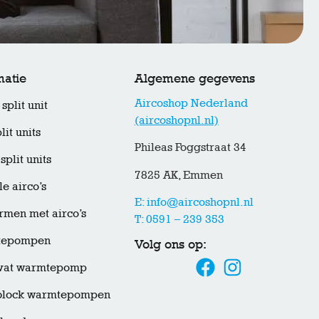
matie
Algemene gegevens
Aircoshop Nederland
split unit
(aircoshopnl.nl)
lit units
Phileas Foggstraat 34
split units
7825 AK, Emmen
e airco’s
E: info@aircoshopnl.nl
men met airco’s
T: 0591 – 239 353
tepompen
Volg ons op:
rvat warmtepomp
lock warmtepompen