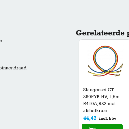
Gerelateerde 
er
 binnendraad
Slangenset CT-
360RYB-HV, 1,5m
R410A,R32 met
afsluitkraan
44,47
incl. btw