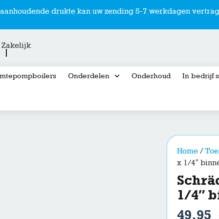
r aanhoudende drukte kan uw zending 5-7 werkdagen vertrag
Zakelijk
mtepompboilers
Onderdelen
Onderhoud
In bedrijf 
Home
/
Toe
x 1/4″ bin
Schrä
1/4″ 
49,95