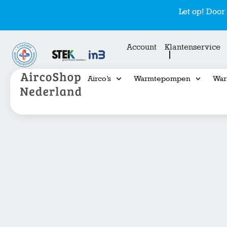
Let op! Doo
Account
Klantenservice
Airco’s
Warmtepompen
War