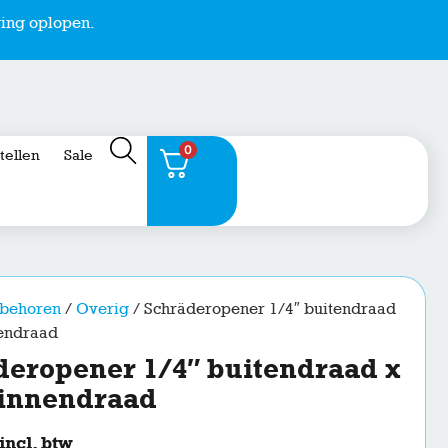
ing oplopen.
0
stellen
Sale
behoren
/
Overig
/ Schräderopener 1/4″ buitendraad
nendraad
deropener 1/4″ buitendraad x
binnendraad
incl. btw