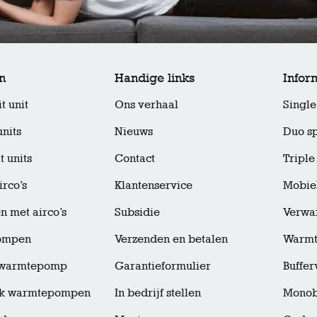
n
Handige links
Infor
t unit
Ons verhaal
Single 
units
Nieuws
Duo sp
t units
Contact
Triple 
irco’s
Klantenservice
Mobiel
 met airco’s
Subsidie
Verwar
ompen
Verzenden en betalen
Warm
t warmtepomp
Garantieformulier
Buffe
k warmtepompen
In bedrijf stellen
Monob