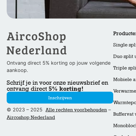
Producte
Single spli
Duo split 
Ontvang direct 5% korting op jouw volgende
Triple spli
aankoop.
Mobiele a
Schrijf je in voor onze nieuwsbrief en
5% korting!
ontvang direct
Verwarmen
Inschrijven
Warmtep
© 2023 – 2025
–
Alle rechten voorbehouden
Bufferva
Aircoshop Nederland
Monobloc