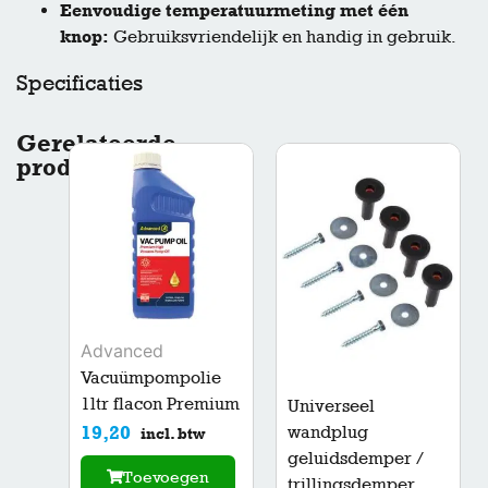
Eenvoudige temperatuurmeting met één
knop:
Gebruiksvriendelijk en handig in gebruik.
Specificaties
Gerelateerde
producten
Advanced
Vacuümpompolie
1ltr flacon Premium
Universeel
19,20
wandplug
incl. btw
geluidsdemper /
Toevoegen
trillingsdemper