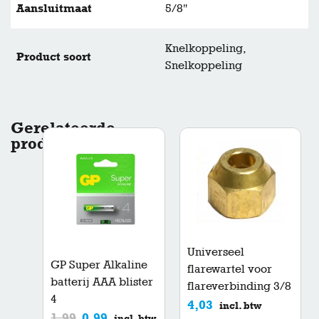
Aansluitmaat
5/8"
Knelkoppeling,
Product soort
Snelkoppeling
Gerelateerde
producten
Universeel
GP Super Alkaline
flarewartel voor
batterij AAA blister
flareverbinding 3/8
4
4,03
incl. btw
1,99
0,99
incl. btw