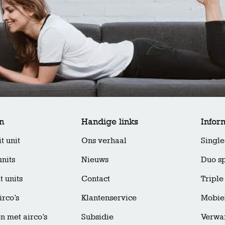
n
Handige links
Infor
t unit
Ons verhaal
Single 
units
Nieuws
Duo sp
t units
Contact
Triple 
irco’s
Klantenservice
Mobiel
 met airco’s
Subsidie
Verwar