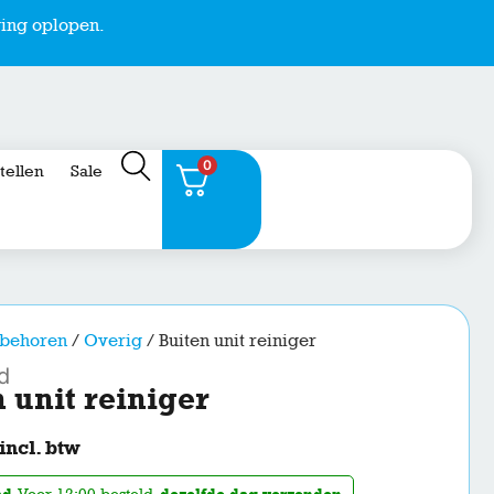
ing oplopen.
0
stellen
Sale
behoren
/
Overig
/ Buiten unit reiniger
d
 unit reiniger
incl. btw
ad
. Voor 12:00 besteld,
dezelfde dag verzonden