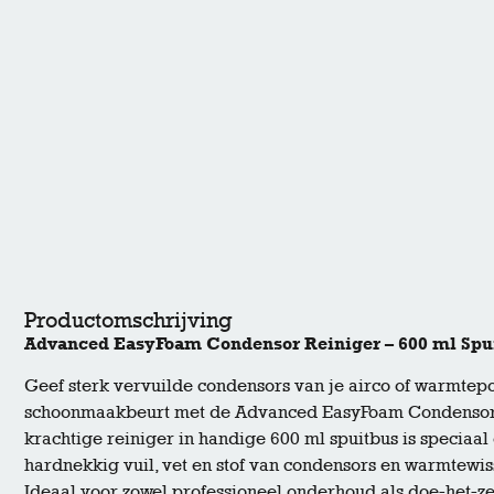
Productomschrijving
Advanced EasyFoam Condensor Reiniger – 600 ml Spu
Geef sterk vervuilde condensors van je airco of warmte
schoonmaakbeurt met de Advanced EasyFoam Condensor 
krachtige reiniger in handige 600 ml spuitbus is speciaa
hardnekkig vuil, vet en stof van condensors en warmtewis
Ideaal voor zowel professioneel onderhoud als doe-het-z