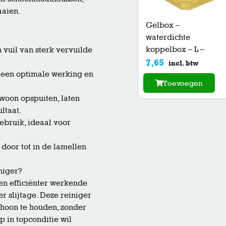
aaien.
Gelbox –
waterdichte
koppelbox – L –
n vuil van sterk vervuilde
7,65
incl. btw
 een optimale werking en
Toevoegen
woon opspuiten, laten
ltaat.
ebruik, ideaal voor
door tot in de lamellen
niger?
en efficiënter werkende
r slijtage. Deze reiniger
choon te houden, zonder
 in topconditie wil