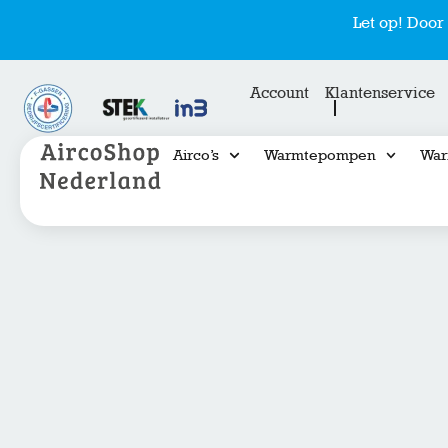
Let op! Doo
Account
Klantenservice
Airco’s
Warmtepompen
War