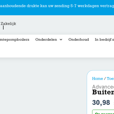
r aanhoudende drukte kan uw zending 5-7 werkdagen vertrag
Zakelijk
mtepompboilers
Onderdelen
Onderhoud
In bedrijf 
Home
/
Toe
Advance
Buiten
30,98
Op voorra