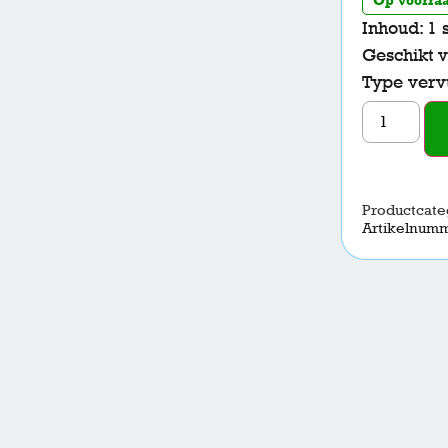
Inhoud: 1 
Geschikt v
Type vervu
Productcate
Artikelnum