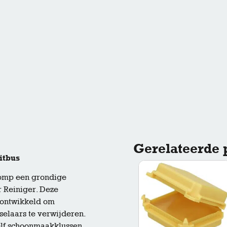
Gerelateerde 
itbus
pomp een grondige
Reiniger. Deze
l ontwikkeld om
selaars te verwijderen.
elf schoonmaakklussen,