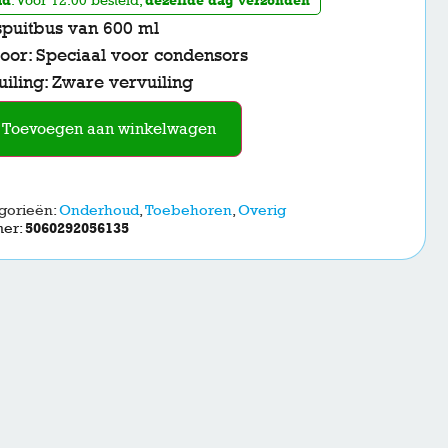
spuitbus van 600 ml
oor: Speciaal voor condensors
iling: Zware vervuiling
Toevoegen aan winkelwagen
gorieën:
Onderhoud
,
Toebehoren
,
Overig
mer:
5060292056135