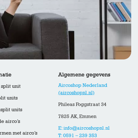
matie
Algemene gegevens
Aircoshop Nederland
split unit
(aircoshopnl.nl)
lit units
Phileas Foggstraat 34
split units
7825 AK, Emmen
e airco’s
E: info@aircoshopnl.nl
men met airco’s
T: 0591 – 239 353