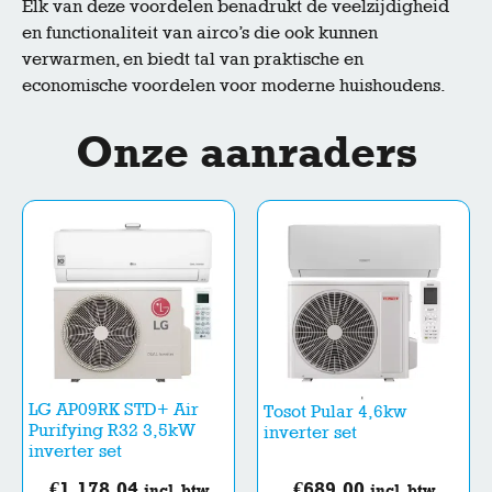
Elk van deze voordelen benadrukt de veelzijdigheid
en functionaliteit van airco’s die ook kunnen
verwarmen, en biedt tal van praktische en
economische voordelen voor moderne huishoudens.
Onze aanraders
LG AP09RK STD+ Air
Tosot Pular 4,6kw
Purifying R32 3,5kW
inverter set
inverter set
€
1.178,04
€
689,00
incl. btw
incl. btw