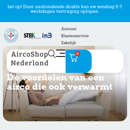
Let op! Door aanhoudende drukte kan uw zending 5-7
werkdagen vertraging oplopen.
Account
Klantenservice
Zakelijk
0
De voordelen van een
airco die ook verwarmt